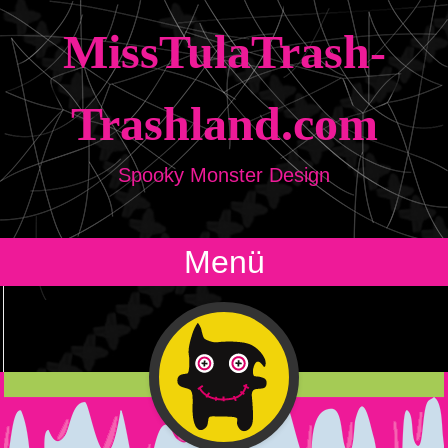
MissTulaTrash-
Trashland.com
Spooky Monster Design
Menü
Zum Inhalt springen