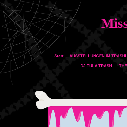
Mis
Zum Inhalt springen
Start
AUSSTELLUNGEN IM TRASH
Menü
DJ TULA TRASH
THE