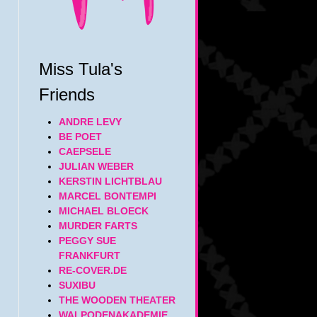
Miss Tula's
Friends
ANDRE LEVY
BE POET
CAEPSELE
JULIAN WEBER
KERSTIN LICHTBLAU
MARCEL BONTEMPI
MICHAEL BLOECK
MURDER FARTS
PEGGY SUE
FRANKFURT
RE-COVER.DE
SUXIBU
THE WOODEN THEATER
WALPODENAKADEMIE