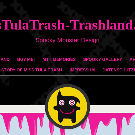
sTulaTrash-Trashland
Spooky Monster Design
LAND
BUY ME!
MTT MEMORIES
SPOOKY GALLERY
AR
 STORY OF MISS TULA TRASH
IMPRESSUM
DATENSCHUTZ