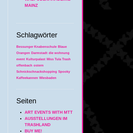
MAINZ
Schlagwörter
Bessunger Knabenschule
Blaue
Orangen
Darmstadt
die wohnung
event
Kulturpalast
Miss Tula Trash
offenbach
ostern
Schnickschnackshopping
Spooky
Kaffeekannen
Wiesbaden
Seiten
ART EVENTS WITH MTT
AUSSTELLUNGEN IM
TRASHLAND
BUY ME!