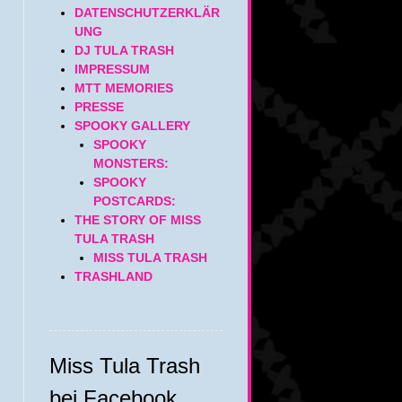
DATENSCHUTZERKLÄR
UNG
DJ TULA TRASH
IMPRESSUM
MTT MEMORIES
PRESSE
SPOOKY GALLERY
SPOOKY
MONSTERS:
SPOOKY
POSTCARDS:
THE STORY OF MISS
TULA TRASH
MISS TULA TRASH
TRASHLAND
Miss Tula Trash
bei Facebook