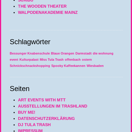
SUXIBU
THE WOODEN THEATER
WALPODENAKADEMIE MAINZ
Schlagwörter
Bessunger Knabenschule
Blaue Orangen
Darmstadt
die wohnung
event
Kulturpalast
Miss Tula Trash
offenbach
ostern
Schnickschnackshopping
Spooky Kaffeekannen
Wiesbaden
Seiten
ART EVENTS WITH MTT
AUSSTELLUNGEN IM TRASHLAND
BUY ME!
DATENSCHUTZERKLÄRUNG
DJ TULA TRASH
IMPRESSUM