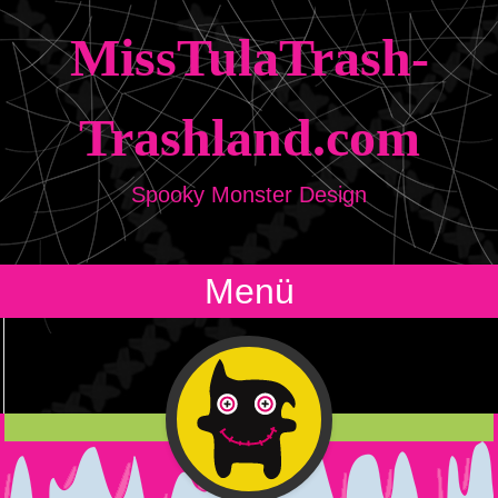
MissTulaTrash-
Trashland.com
Spooky Monster Design
Menü
Zum Inhalt springen