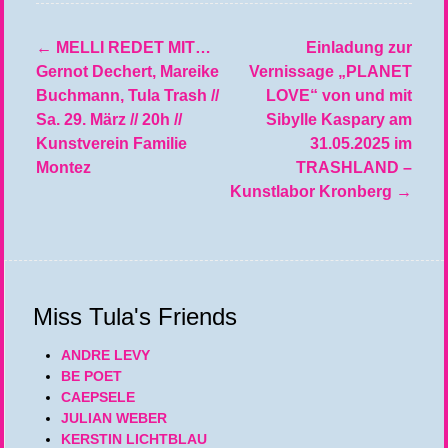
←
MELLI REDET MIT…
Einladung zur
Beitragsnavigation
Gernot Dechert, Mareike
Vernissage „PLANET
Buchmann, Tula Trash //
LOVE“ von und mit
Sa. 29. März // 20h //
Sibylle Kaspary am
Kunstverein Familie
31.05.2025 im
Montez
TRASHLAND –
Kunstlabor Kronberg
→
Miss Tula's Friends
ANDRE LEVY
BE POET
CAEPSELE
JULIAN WEBER
KERSTIN LICHTBLAU