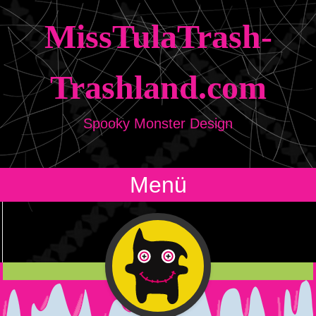
MissTulaTrash-
Trashland.com
Spooky Monster Design
Menü
Zum Inhalt springen