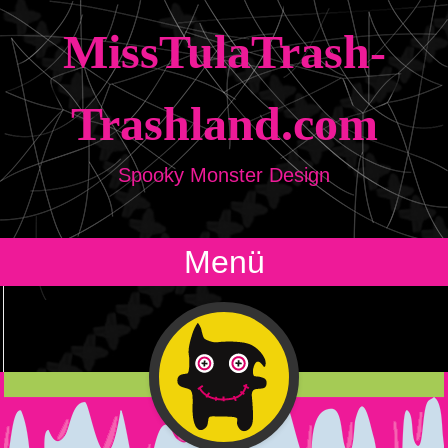
MissTulaTrash-
Trashland.com
Spooky Monster Design
Menü
Zum Inhalt springen