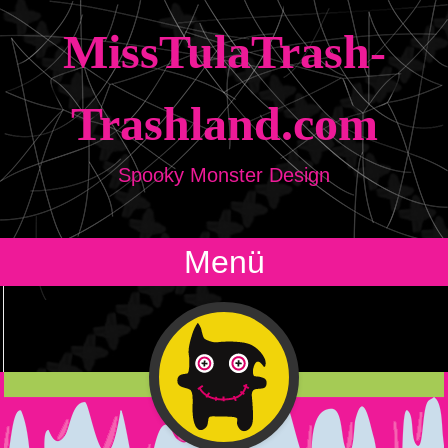
MissTulaTrash-
Trashland.com
Spooky Monster Design
Menü
Zum Inhalt springen