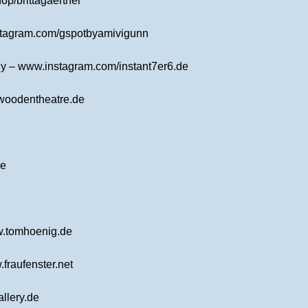
op/brittagaertner
stagram.com/gspotbyamivigunn
phy – www.instagram.com/instant7er6.de
woodentheatre.de
de
w.tomhoenig.de
fraufenster.net
llery.de