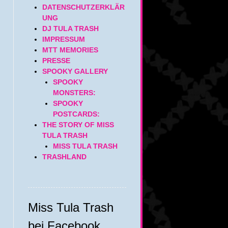
DATENSCHUTZERKLÄR
UNG
DJ TULA TRASH
IMPRESSUM
MTT MEMORIES
PRESSE
SPOOKY GALLERY
SPOOKY
MONSTERS:
SPOOKY
POSTCARDS:
THE STORY OF MISS
TULA TRASH
MISS TULA TRASH
TRASHLAND
Miss Tula Trash
bei Facebook