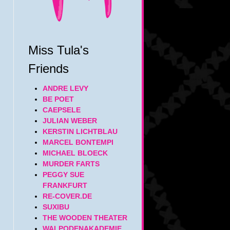
Miss Tula's
Friends
ANDRE LEVY
BE POET
CAEPSELE
JULIAN WEBER
KERSTIN LICHTBLAU
MARCEL BONTEMPI
MICHAEL BLOECK
MURDER FARTS
PEGGY SUE
FRANKFURT
RE-COVER.DE
SUXIBU
THE WOODEN THEATER
WALPODENAKADEMIE