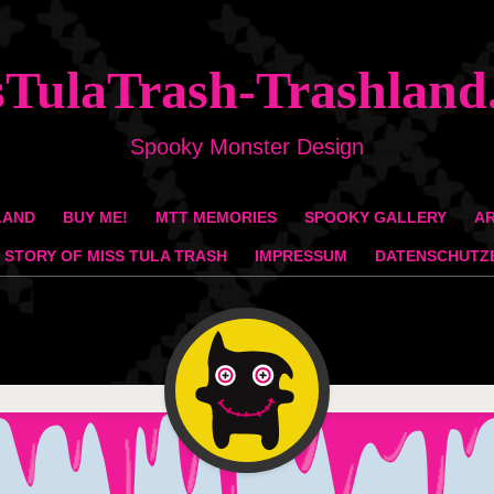
sTulaTrash-Trashland
Spooky Monster Design
LAND
BUY ME!
MTT MEMORIES
SPOOKY GALLERY
AR
 STORY OF MISS TULA TRASH
IMPRESSUM
DATENSCHUTZ