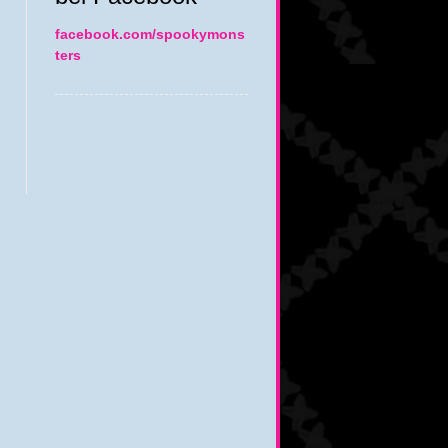
facebook.com/spookymons
ters