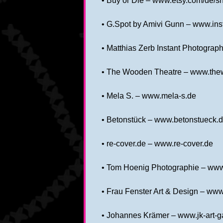
• Buy or Die – www.etsy.com/de/sh
• G.Spot by Amivi Gunn – www.in
• Matthias Zerb Instant Photogra
• The Wooden Theatre – www.the
• Mela S. – www.mela-s.de
• Betonstück – www.betonstueck.
• re-cover.de – www.re-cover.de
• Tom Hoenig Photographie – ww
• Frau Fenster Art & Design – www.
• Johannes Krämer – www.jk-art-ga