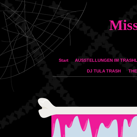
Mis
Zum Inhalt springen
Start
AUSSTELLUNGEN IM TRASH
Menü
DJ TULA TRASH
THE