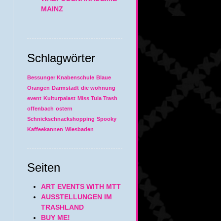
MAINZ
Schlagwörter
Bessunger Knabenschule
Blaue
Orangen
Darmstadt
die wohnung
event
Kulturpalast
Miss Tula Trash
offenbach
ostern
Schnickschnackshopping
Spooky
Kaffeekannen
Wiesbaden
Seiten
ART EVENTS WITH MTT
AUSSTELLUNGEN IM
TRASHLAND
BUY ME!