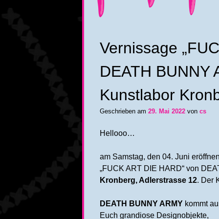
Vernissage „FU
DEATH BUNNY A
Kunstlabor Kron
Geschrieben am
29. Mai 2022
von
cs
Hellooo…
am Samstag, den 04. Juni eröffnen
„FUCK ART DIE HARD“ von DE
Kronberg, Adlerstrasse 12
. Der 
DEATH BUNNY ARMY
kommt aus
Euch grandiose Designobjekte,