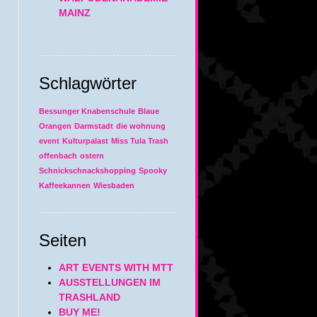
MAINZ
Schlagwörter
Bessunger Knabenschule
Blaue
Orangen
Darmstadt
die wohnung
event
Kulturpalast
Miss Tula Trash
offenbach
ostern
Schnickschnackshopping
Spooky
Kaffeekannen
Wiesbaden
Seiten
ART EVENTS WITH MTT
AUSSTELLUNGEN IM
TRASHLAND
BUY ME!