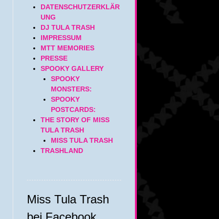
DATENSCHUTZERKLÄR
UNG
DJ TULA TRASH
IMPRESSUM
MTT MEMORIES
PRESSE
SPOOKY GALLERY
SPOOKY
MONSTERS:
SPOOKY
POSTCARDS:
THE STORY OF MISS
TULA TRASH
MISS TULA TRASH
TRASHLAND
Miss Tula Trash
bei Facebook