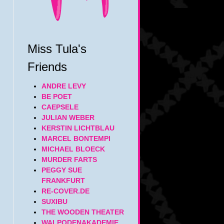
Miss Tula's
Friends
ANDRE LEVY
BE POET
CAEPSELE
JULIAN WEBER
KERSTIN LICHTBLAU
MARCEL BONTEMPI
MICHAEL BLOECK
MURDER FARTS
PEGGY SUE
FRANKFURT
RE-COVER.DE
SUXIBU
THE WOODEN THEATER
WALPODENAKADEMIE