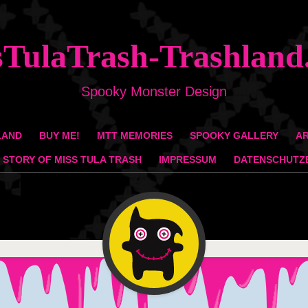
sTulaTrash-Trashland
Spooky Monster Design
LAND
BUY ME!
MTT MEMORIES
SPOOKY GALLERY
AR
 STORY OF MISS TULA TRASH
IMPRESSUM
DATENSCHUTZ