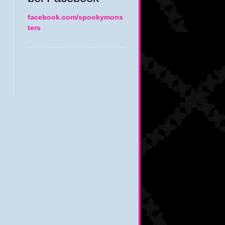
facebook.com/spookymons
ters