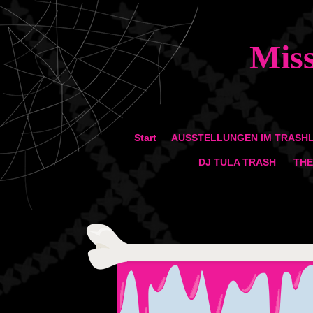
Mis
Zum Inhalt springen
Start
AUSSTELLUNGEN IM TRASH
Menü
DJ TULA TRASH
THE